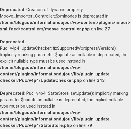
Deprecated
: Creation of dynamic property
Moove_Importer_Controller::$xmlnodes is deprecated in
/home/blogcue/informationdujour/wp-content/plugins/import-
xml-feed/controllers/moove-controller.php
on line
27
Deprecated
:
Puc_v4p4_UpdateChecker::fixSupportedWordpressVersion():
Implicitly marking parameter $update as nullable is deprecated, the
explicit nullable type must be used instead in
/home/blogcue/informationdujour/wp-
content/plugins/informationdujour/lib/plugin-update-
checker/Puc/v4p4/UpdateChecker.php
on line
343
Deprecated
: Puc_v4p4_StateStore::setUpdate(): Implicitly marking
parameter $update as nullable is deprecated, the explicit nullable
type must be used instead in
/home/blogcue/informationdujour/wp-
content/plugins/informationdujour/lib/plugin-update-
checker/Puc/v4p4/StateStore.php
on line
79