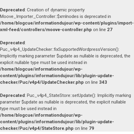
Deprecated
: Creation of dynamic property
Moove_Importer_Controller::$xmlnodes is deprecated in
/home/blogcue/informationdujour/wp-content/plugins/import-
xml-feed/controllers/moove-controller.php
on line
27
Deprecated
:
Puc_v4p4_UpdateChecker::fixSupportedWordpressVersion():
Implicitly marking parameter $update as nullable is deprecated, the
explicit nullable type must be used instead in
/home/blogcue/informationdujour/wp-
content/plugins/informationdujour/lib/plugin-update-
checker/Puc/v4p4/UpdateChecker.php
on line
343
Deprecated
: Puc_v4p4_StateStore::setUpdate(): Implicitly marking
parameter $update as nullable is deprecated, the explicit nullable
type must be used instead in
/home/blogcue/informationdujour/wp-
content/plugins/informationdujour/lib/plugin-update-
checker/Puc/v4p4/StateStore.php
on line
79