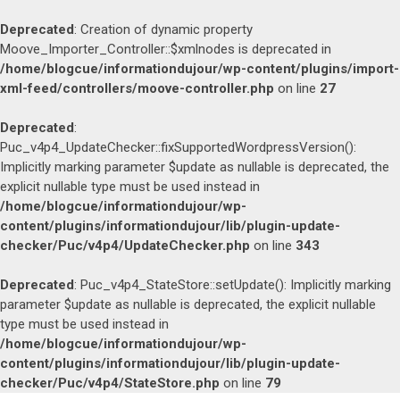
Deprecated
: Creation of dynamic property
Moove_Importer_Controller::$xmlnodes is deprecated in
/home/blogcue/informationdujour/wp-content/plugins/import-
xml-feed/controllers/moove-controller.php
on line
27
Deprecated
:
Puc_v4p4_UpdateChecker::fixSupportedWordpressVersion():
Implicitly marking parameter $update as nullable is deprecated, the
explicit nullable type must be used instead in
/home/blogcue/informationdujour/wp-
content/plugins/informationdujour/lib/plugin-update-
checker/Puc/v4p4/UpdateChecker.php
on line
343
Deprecated
: Puc_v4p4_StateStore::setUpdate(): Implicitly marking
parameter $update as nullable is deprecated, the explicit nullable
type must be used instead in
/home/blogcue/informationdujour/wp-
content/plugins/informationdujour/lib/plugin-update-
checker/Puc/v4p4/StateStore.php
on line
79