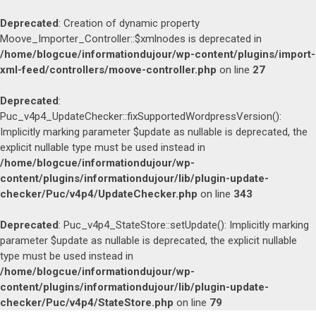
Deprecated
: Creation of dynamic property
Moove_Importer_Controller::$xmlnodes is deprecated in
/home/blogcue/informationdujour/wp-content/plugins/import-
xml-feed/controllers/moove-controller.php
on line
27
Deprecated
:
Puc_v4p4_UpdateChecker::fixSupportedWordpressVersion():
Implicitly marking parameter $update as nullable is deprecated, the
explicit nullable type must be used instead in
/home/blogcue/informationdujour/wp-
content/plugins/informationdujour/lib/plugin-update-
checker/Puc/v4p4/UpdateChecker.php
on line
343
Deprecated
: Puc_v4p4_StateStore::setUpdate(): Implicitly marking
parameter $update as nullable is deprecated, the explicit nullable
type must be used instead in
/home/blogcue/informationdujour/wp-
content/plugins/informationdujour/lib/plugin-update-
checker/Puc/v4p4/StateStore.php
on line
79