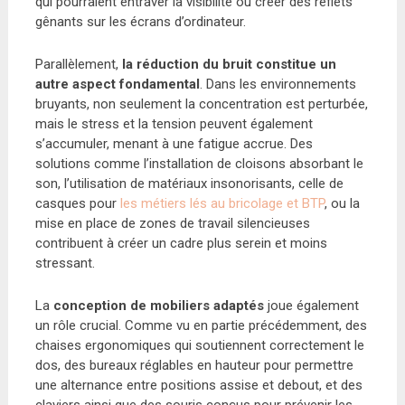
qui pourraient entraver la visibilité ou créer des reflets
gênants sur les écrans d’ordinateur.
Parallèlement,
la réduction du bruit constitue un
autre aspect fondamental
. Dans les environnements
bruyants, non seulement la concentration est perturbée,
mais le stress et la tension peuvent également
s’accumuler, menant à une fatigue accrue. Des
solutions comme l’installation de cloisons absorbant le
son, l’utilisation de matériaux insonorisants, celle de
casques pour
les métiers lés au bricolage et BTP
, ou la
mise en place de zones de travail silencieuses
contribuent à créer un cadre plus serein et moins
stressant.
La
conception de mobiliers adaptés
joue également
un rôle crucial. Comme vu en partie précédemment, des
chaises ergonomiques qui soutiennent correctement le
dos, des bureaux réglables en hauteur pour permettre
une alternance entre positions assise et debout, et des
claviers ainsi que des souris conçus pour prévenir les