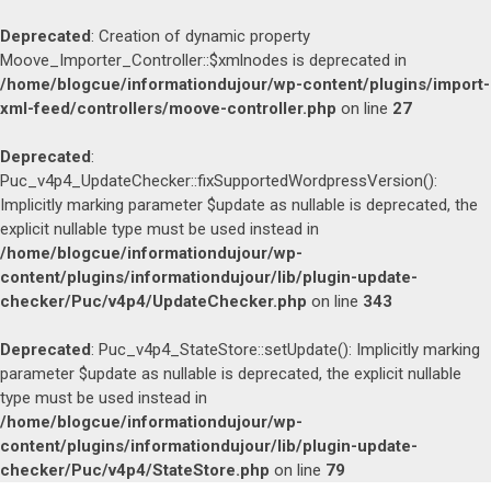
Deprecated
: Creation of dynamic property
Moove_Importer_Controller::$xmlnodes is deprecated in
/home/blogcue/informationdujour/wp-content/plugins/import-
xml-feed/controllers/moove-controller.php
on line
27
Deprecated
:
Puc_v4p4_UpdateChecker::fixSupportedWordpressVersion():
Implicitly marking parameter $update as nullable is deprecated, the
explicit nullable type must be used instead in
/home/blogcue/informationdujour/wp-
content/plugins/informationdujour/lib/plugin-update-
checker/Puc/v4p4/UpdateChecker.php
on line
343
Deprecated
: Puc_v4p4_StateStore::setUpdate(): Implicitly marking
parameter $update as nullable is deprecated, the explicit nullable
type must be used instead in
/home/blogcue/informationdujour/wp-
content/plugins/informationdujour/lib/plugin-update-
checker/Puc/v4p4/StateStore.php
on line
79