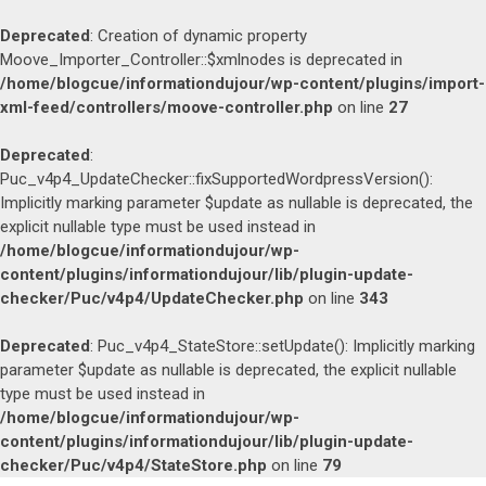
Deprecated
: Creation of dynamic property
Moove_Importer_Controller::$xmlnodes is deprecated in
/home/blogcue/informationdujour/wp-content/plugins/import-
xml-feed/controllers/moove-controller.php
on line
27
Deprecated
:
Puc_v4p4_UpdateChecker::fixSupportedWordpressVersion():
Implicitly marking parameter $update as nullable is deprecated, the
explicit nullable type must be used instead in
/home/blogcue/informationdujour/wp-
content/plugins/informationdujour/lib/plugin-update-
checker/Puc/v4p4/UpdateChecker.php
on line
343
Deprecated
: Puc_v4p4_StateStore::setUpdate(): Implicitly marking
parameter $update as nullable is deprecated, the explicit nullable
type must be used instead in
/home/blogcue/informationdujour/wp-
content/plugins/informationdujour/lib/plugin-update-
checker/Puc/v4p4/StateStore.php
on line
79